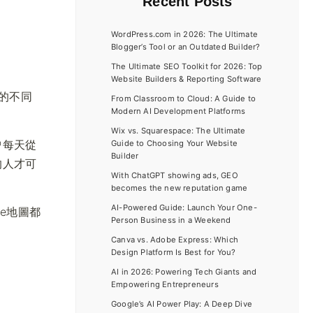
Recent Posts
WordPress.com in 2026: The Ultimate
Blogger’s Tool or an Outdated Builder?
The Ultimate SEO Toolkit for 2026: Top
Website Builders & Reporting Software
的不同
From Classroom to Cloud: A Guide to
Modern AI Development Platforms
Wix vs. Squarespace: The Ultimate
曾每天從
Guide to Choosing Your Website
Builder
的人才可
With ChatGPT showing ads, GEO
becomes the new reputation game
AI-Powered Guide: Launch Your One-
e地圖都
Person Business in a Weekend
Canva vs. Adobe Express: Which
Design Platform Is Best for You?
AI in 2026: Powering Tech Giants and
Empowering Entrepreneurs
Google’s AI Power Play: A Deep Dive