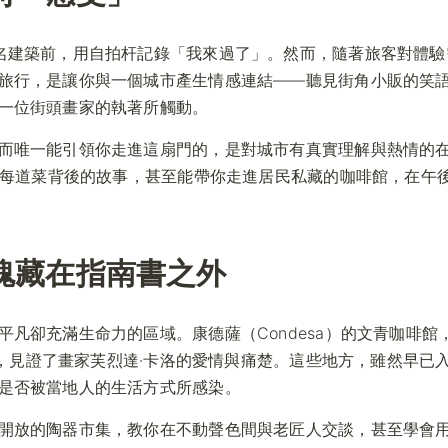
名建築前，用自拍杆記錄「我來過了」。然而，隨著旅客對體驗
旅行，是讓你與一個城市產生情感連結——聽見街角小販的笑
一位街頭畫家的執著所觸動。
而唯一能引領你走進這扇門的，是對城市有真實理解與熱情的
楚每道菜背後的故事，甚至能帶你走進居民私藏的咖啡館，在午
魂藏在指南書之外
凡卻充滿生命力的區域。康德薩（Condesa）的文青咖啡館
小屋，見證了畫家芙烈達·卡洛的愛情與痛楚。這些地方，雖然早已
是否被當地人的生活方式所感染。
開放的陶器市集，教你在不動聲色間與老匠人交談，甚至學會