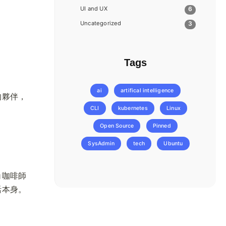
UI and UX
6
Uncategorized
3
Tags
ai
artifical intelligence
的夥伴，
CLI
kubernetes
Linux
Open Source
Pinned
SysAdmin
tech
Ubuntu
角咖啡師
活本身。