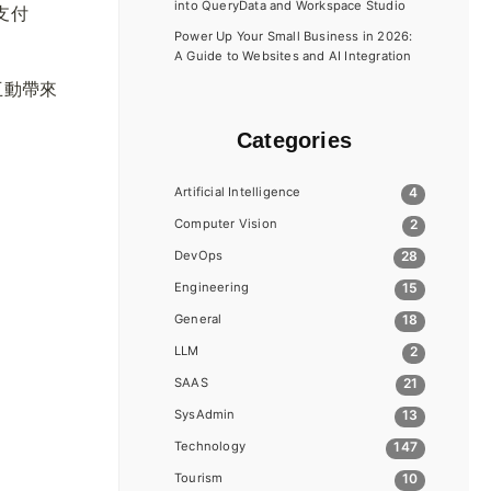
into QueryData and Workspace Studio
支付
Power Up Your Small Business in 2026:
A Guide to Websites and AI Integration
互動帶來
Categories
Artificial Intelligence
4
Computer Vision
2
DevOps
28
Engineering
15
General
18
LLM
2
SAAS
21
SysAdmin
13
Technology
147
Tourism
10