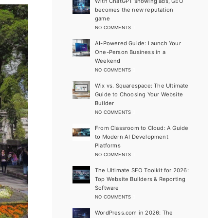
With ChatGPT showing ads, GEO
becomes the new reputation
game
NO COMMENTS
AI-Powered Guide: Launch Your
One-Person Business in a
Weekend
NO COMMENTS
Wix vs. Squarespace: The Ultimate
Guide to Choosing Your Website
Builder
NO COMMENTS
From Classroom to Cloud: A Guide
to Modern AI Development
Platforms
NO COMMENTS
The Ultimate SEO Toolkit for 2026:
Top Website Builders & Reporting
Software
NO COMMENTS
WordPress.com in 2026: The