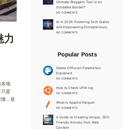
Ultimate Blogger’s Tool or an
Outdated Builder?
NO COMMENTS
AI in 2026: Powering Tech Giants
and Empowering Entrepreneurs
NO COMMENTS
魅力
Popular Posts
Stable Diffusion Parameters
Explained
NO COMMENTS
知名地
How to Check UFW log
不只是
NO COMMENTS
記憶，並
What is Apache Parquet
NO COMMENTS
A Guide to Creating Unique, SEO-
Friendly Articles from Web
Content