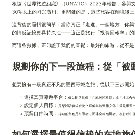
根據《世界旅遊組織》（UNWTO）2023年報告，參
30%以上的附加費用。更關鍵的是，這些旅客在離境後三
這背後的邏輯很簡單：當你真正「走進」一個地方，你與
的情感記憶更具持久性——這正是旅行「投資回報率」的
而這些數據，正印證了我們的直覺：最好的旅遊，從不是
規劃你的下一段旅程：從「被
想要擁有一段真正不凡的墨西哥城之旅，從以下三步開始
選擇真實導遊平台：
優先挑選提供「在地居民導覽」或「社區合
設定個人目標：
是想體驗傳統食物？理解當地藝術文化？還是學習
預留自由時間：
導遊的角色是引導者，而非全權包辦者。在行程中
如何選擇最值得信賴的在地旅