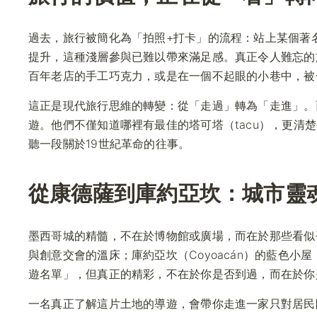
過去，旅行被簡化為「拍照+打卡」的流程：站上某個著
提升，這種淺層參與已難以帶來滿足感。真正令人難忘的
百年老店的手工巧克力，或是在一個不起眼的小巷中，被
這正是現代旅行思維的轉變：從「走過」轉為「走進」。
遊。他們不僅知道哪裡有最佳的塔可塔（tacu），更清
聽一段關於19世紀革命的往事。
從康德薩到庫約亞坎：城市靈
墨西哥城的精髓，不在於博物館或廣場，而在於那些看似平
與創意交會的溫床；庫約亞坎（Coyoacán）的藍色
遊名單」，但真正的精彩，不在於你是否到過，而在於你
一名真正了解這片土地的導遊，會帶你走進一家只對居民