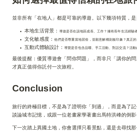
並非所有「在地人」都是可靠的導遊。以下幾項特質，是
本地生活背景：
導遊是否在該地區成長、工作？擁有長年生活經驗
文化敏感度：
他們是否尊重當地習俗，並願意解構刻板印象？真正的
互動式體驗設計：
導覽是否包含品嚐、手工活動、對話交流？活動
最後提醒：優質導遊會「問你問題」，而非只「講你的問
才真正值得你託付一次旅程。
Conclusion
旅行的終極目標，不是為了證明你「到過」，而是為了記
談論城市記憶，或跟一位老畫家學著畫出馬特洪峰的倒影
下一次踏上異國土地，你會選擇只看景點，還是去尋找那