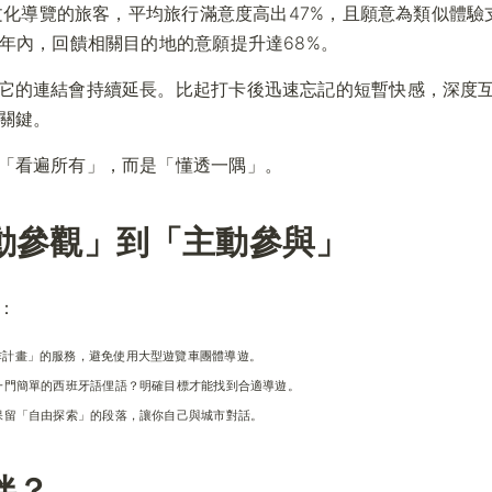
與文化導覽的旅客，平均旅行滿意度高出47%，且願意為類似體驗
年內，回饋相關目的地的意願提升達68%。
它的連結會持續延長。比起打卡後迅速忘記的短暫快感，深度
關鍵。
「看遍所有」，而是「懂透一隅」。
動參觀」到「主動參與」
：
作計畫」的服務，避免使用大型遊覽車團體導遊。
一門簡單的西班牙語俚語？明確目標才能找到合適導遊。
保留「自由探索」的段落，讓你自己與城市對話。
伴？